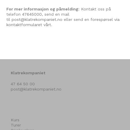
For mer informasjon og påmelding
: Kontakt oss på
telefon
47645000
, send en mail
til
post@klatrekompaniet.no
eller send en
forespørsel via
kontaktformularet vårt.
Klatrekompaniet
47 64 50 00
post@klatrekompaniet.no
Kurs
Turer