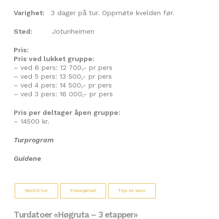
Varighet:
3 dager på tur. Oppmøte kvelden før.
Sted:
Jotunheimen
Pris:
Pris ved lukket gruppe:
– ved 6 pers: 12 700,- pr pers
– ved 5 pers: 13 500,- pr pers
– ved 4 pers: 14 500,- pr pers
– ved 3 pers: 16 000,- pr pers
Pris per deltager åpen gruppe:
– 14500 kr.
Turprogram
Guidene
Bestill tur
Forespørsel
Tips en venn
Turdatoer «Høgruta – 3 etapper»