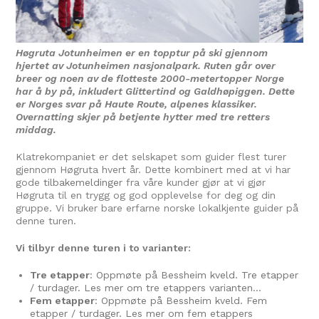
Høgruta Jotunheimen er en topptur på ski gjennom
hjertet av Jotunheimen nasjonalpark. Ruten går over
breer og noen av de flotteste 2000-metertopper Norge
har å by på, inkludert Glittertind og Galdhøpiggen. Dette
er Norges svar på Haute Route, alpenes klassiker.
Overnatting skjer på betjente hytter med tre retters
middag.
Klatrekompaniet er det selskapet som guider flest turer
gjennom Høgruta hvert år. Dette kombinert med at vi har
gode
tilbakemeldinger
fra våre kunder gjør at vi gjør
Høgruta til en trygg og god opplevelse for deg og din
gruppe. Vi bruker bare erfarne norske lokalkjente guider på
denne turen.
Vi tilbyr denne turen i to varianter:
Tre etapper
: Oppmøte på Bessheim kveld. Tre etapper
/ turdager. Les mer om tre etappers varianten…
Fem etapper
: Oppmøte på Bessheim kveld. Fem
etapper / turdager. Les mer om fem etappers