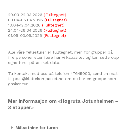
20.03-22.03.2026
(Fulltegnet)
03.04-05.04.2026
(Fulltegnet)
10.04-12.04.2026
(Fulltegnet)
24.04-26.04.2026
(Fulltegnet)
01.05-03.05.2026
(Fulltegnet)
Alle våre fellesturer er fulltegnet, men for grupper på
fire personer eller flere har vi kapasitet og kan sette opp
egne turer på ønsket dato.
Ta kontakt med oss på telefon
47645000
, send en mail
til
post@klatrekompaniet.no
om du har en gruppe som
ønsker tur.
Mer informasjon om «Høgruta Jotunheimen –
3 etapper»
Målsetning for turen