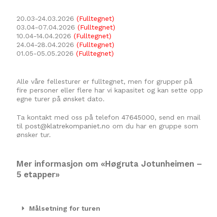
20.03-24.03.2026
(Fulltegnet)
03.04-07.04.2026
(Fulltegnet)
10.04-14.04.2026
(Fulltegnet)
24.04-28.04.2026
(Fulltegnet)
01.05-05.05.2026
(Fulltegnet)
Alle våre fellesturer er fulltegnet, men for grupper på
fire personer eller flere har vi kapasitet og kan sette opp
egne turer på ønsket dato.
Ta kontakt med oss på telefon
47645000
, send en mail
til
post@klatrekompaniet.no
om du har en gruppe som
ønsker tur.
Mer informasjon om «Høgruta Jotunheimen –
5 etapper»
Målsetning for turen