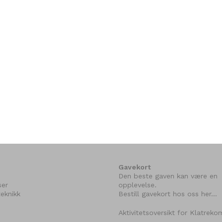
Gavekort
Den beste gaven kan være en
ser
opplevelse.
eknikk
Bestill gavekort hos oss her…
Aktivitetsoversikt for Klatrek