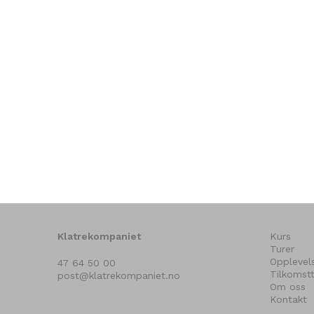
Klatrekompaniet
Kurs
Turer
Opplevel
47 64 50 00
Tilkomstt
post@klatrekompaniet.no
Om oss
Kontakt