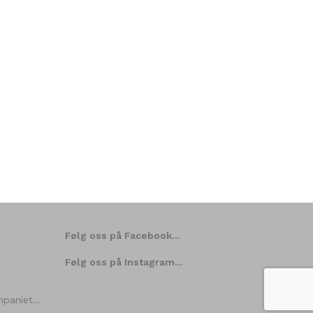
Følg oss på Facebook…
Følg oss på Instagram…
ompaniet…