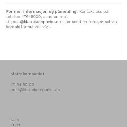
For mer informasjon og påmelding
: Kontakt oss på
telefon
47645000
, send en mail
til
post@klatrekompaniet.no
eller send en
forespørsel via
kontaktformularet vårt.
Klatrekompaniet
47 64 50 00
post@klatrekompaniet.no
Kurs
Turer