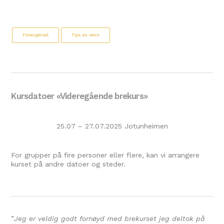
Forespørsel
Tips en venn
Kursdatoer «Videregående brekurs»
25.07 – 27.07.2025 Jotunheimen
For grupper på fire personer eller flere, kan vi arrangere
kurset på andre datoer og steder.
”
Jeg er veldig godt fornøyd med brekurset jeg deltok på